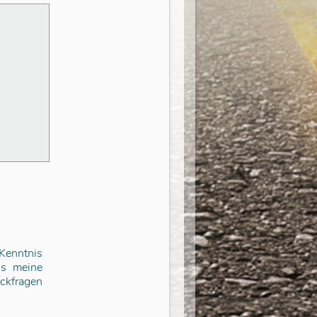
enntnis
ss meine
ckfragen